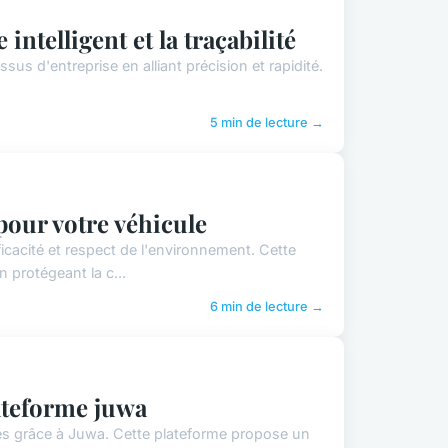
 intelligent et la traçabilité
ssus d'entreprise en alliant précision et rapidité.
5 min de lecture →
pour votre véhicule
icacité et respect de l'environnement. Cette
protégeant la c...
6 min de lecture →
lateforme juwa
bles grâce à Juwa. Cette plateforme propose un