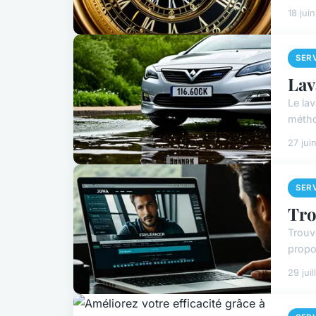
18 jui
SER
Lav
Le lav
méthod
27 jui
SER
Tro
Trouv
propo
29 jui