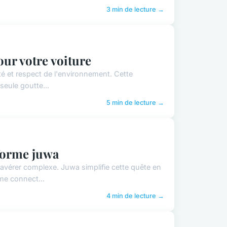
3 min de lecture →
our votre voiture
ité et respect de l'environnement. Cette
seule goutte...
5 min de lecture →
eforme juwa
avérer complexe. Juwa simplifie cette quête en
rme connect...
4 min de lecture →