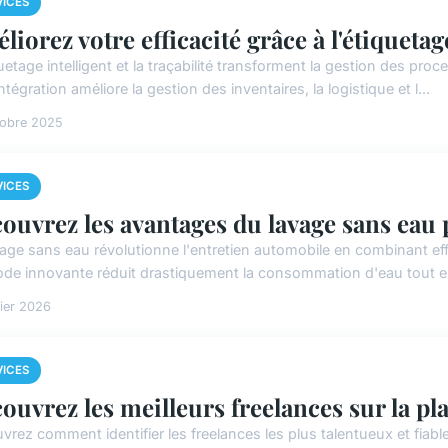
VICES
liorez votre efficacité grâce à l'étiquetage
uetage intelligent et la traçabilité transforment la gestion des proce
ntégration améliore la gestion des inventaires, la logistique et l...
tobre 2025
VICES
ouvrez les avantages du lavage sans eau 
vage sans eau révolutionne l'entretien automobile en combinant eff
de innovante réduit drastiquement la consommation d'eau tout en 
rier 2026
VICES
ouvrez les meilleurs freelances sur la p
vrez comment identifier les freelances les plus talentueux et fia