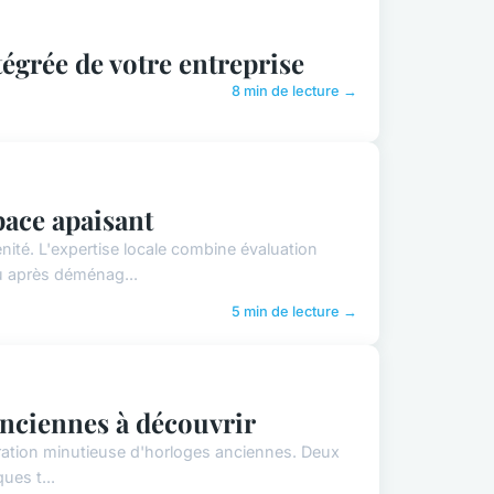
égrée de votre entreprise
8 min de lecture →
pace apaisant
nité. L'expertise locale combine évaluation
u après déménag...
5 min de lecture →
anciennes à découvrir
auration minutieuse d'horloges anciennes. Deux
ues t...