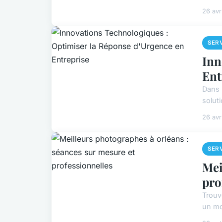
26 avr
SER
Inn
Ent
Dans 
soluti
26 avr
SER
Mei
pro
Trouv
un mo