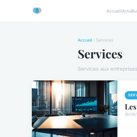
Accueil
Actu
Bu
Accueil
› Services
Services
Services aux entreprise
SER
Les
16/06