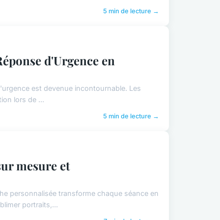
5 min de lecture →
 Réponse d'Urgence en
 d'urgence est devenue incontournable. Les
ion lors de ...
5 min de lecture →
sur mesure et
oche personnalisée transforme chaque séance en
imer portraits,...