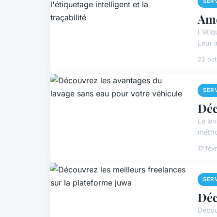
SER
Amé
L'étiq
Leur i
22 oc
SER
Déc
Le la
métho
17 fév
SER
Déc
Décou