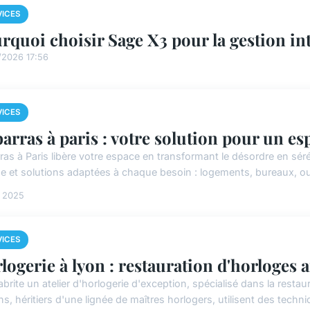
VICES
rquoi choisir Sage X3 pour la gestion int
/2026 17:56
VICES
arras à paris : votre solution pour un es
ras à Paris libère votre espace en transformant le désordre en séré
se et solutions adaptées à chaque besoin : logements, bureaux, o
n 2025
VICES
logerie à lyon : restauration d'horloges 
abrite un atelier d'horlogerie d'exception, spécialisé dans la rest
ns, héritiers d'une lignée de maîtres horlogers, utilisent des techniq