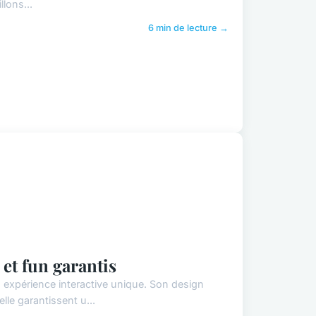
llons...
6 min de lecture →
et fun garantis
expérience interactive unique. Son design
lle garantissent u...