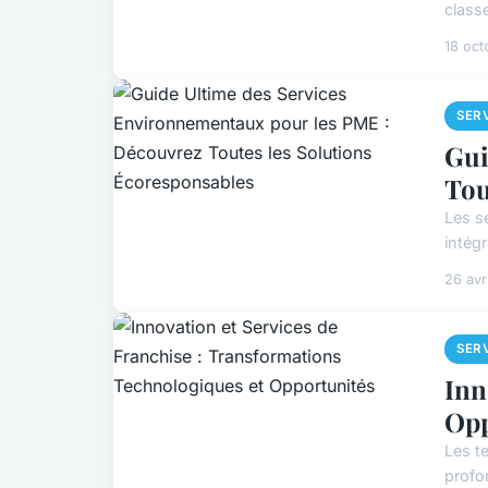
class
18 oct
SER
Gui
Tou
Les s
intég
26 avr
SER
Inn
Opp
Les t
profo