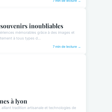
7 min de lecture →
 souvenirs inoubliables
ériences mémorables grâce à des images et
tement à tous types d...
7 min de lecture →
nes à lyon
alliant tradition artisanale et technologies de