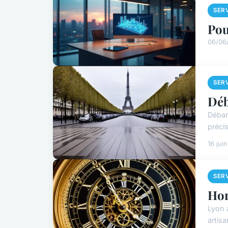
SER
Pou
06/06
SER
Déb
Débar
préci
16 jui
SER
Hor
Lyon 
artisa