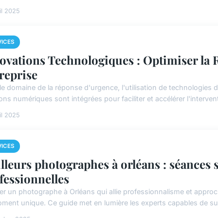
il 2025
VICES
ovations Technologiques : Optimiser la
reprise
le domaine de la réponse d'urgence, l'utilisation de technologies
ons numériques sont intégrées pour faciliter et accélérer l'intervent
il 2025
VICES
lleurs photographes à orléans : séances 
fessionnelles
er un photographe à Orléans qui allie professionnalisme et appr
ment unique. Ce guide met en lumière les experts capables de subl