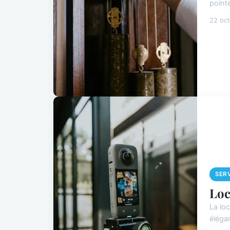
pointe
22 oc
SER
Loc
La lo
éléga