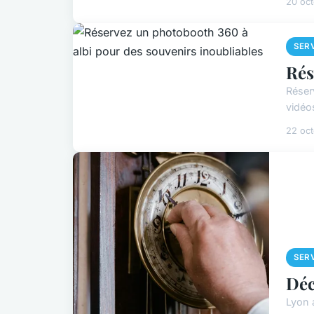
20 oc
SER
Rés
Réser
vidéo
22 oc
SER
Déc
Lyon a