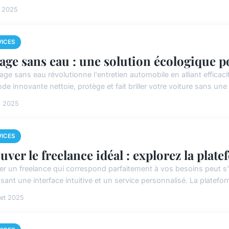
n 2025
VICES
age sans eau : une solution écologique p
age sans eau révolutionne l'entretien automobile en alliant efficac
e innovante nettoie, protège et fait briller votre voiture sans une 
n 2025
VICES
uver le freelance idéal : explorez la plat
er un freelance qui correspond parfaitement à vos besoins peut s'
sant une interface intuitive et un service personnalisé. La platefo
llet 2025