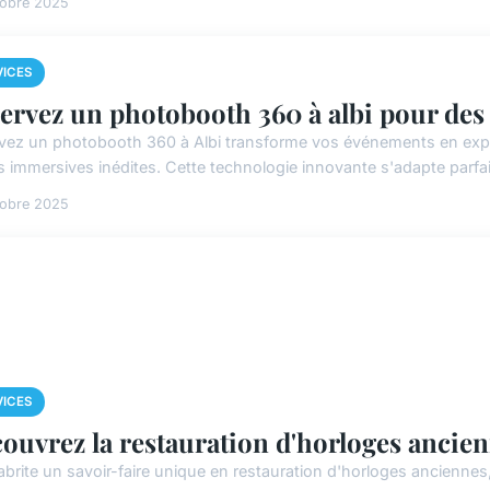
tobre 2025
VICES
ervez un photobooth 360 à albi pour des
vez un photobooth 360 à Albi transforme vos événements en exp
s immersives inédites. Cette technologie innovante s'adapte parfai
tobre 2025
VICES
ouvrez la restauration d'horloges ancien
brite un savoir-faire unique en restauration d'horloges anciennes, 