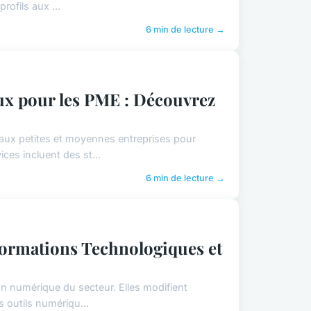
rofils aux ...
6 min de lecture →
ux pour les PME : Découvrez
aux petites et moyennes entreprises pour
ces incluent des st...
6 min de lecture →
sformations Technologiques et
on numérique du secteur. Elles modifient
 outils numériqu...