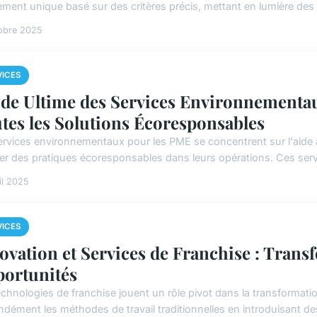
ement unique basé sur des critères précis, mettant en lumière des p
obre 2025
VICES
de Ultime des Services Environnementa
tes les Solutions Écoresponsables
ervices environnementaux pour les PME se concentrent sur l'aide 
rer des pratiques écoresponsables dans leurs opérations. Ces servi
il 2025
VICES
ovation et Services de Franchise : Tran
ortunités
echnologies de franchise jouent un rôle pivot dans la transformati
ndément les méthodes de travail traditionnelles en introduisant des