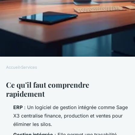
Accueil
›
Services
SERVICES
Ce qu'il faut comprendre
Pourquoi choisir Sage X3 pour
rapidement
la gestion intégrée de votre
entreprise
ERP
: Un logiciel de gestion intégrée comme Sage
X3 centralise finance, production et ventes pour
Nicet
•
06/06/2026 17:56
•
8 min de lecture
éliminer les silos.
Gestion intégrée
: Elle permet une traçabilité