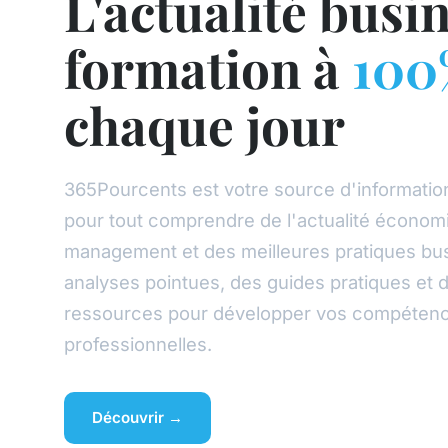
L'actualité busin
formation à
100
chaque jour
365Pourcents est votre source d'informatio
pour tout comprendre de l'actualité économ
management et des meilleures pratiques bu
analyses pointues, des guides pratiques et 
ressources pour développer vos compéten
professionnelles.
Découvrir →