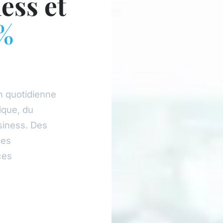
ess et
%
n quotidienne
ique, du
siness. Des
des
ces