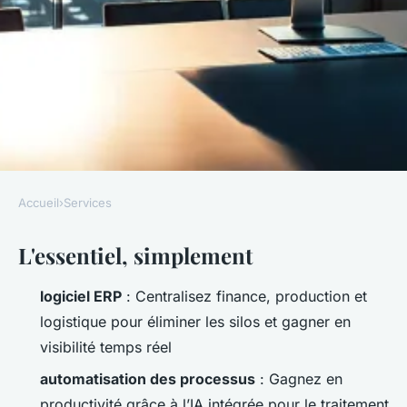
Accueil
›
Services
SERVICES
L'essentiel, simplement
Les avantages de Sage X3 pour
optimiser la gestion
logiciel ERP
: Centralisez finance, production et
d'entreprise
logistique pour éliminer les silos et gagner en
visibilité temps réel
Nicet
•
16/06/2026 07:39
•
11 min de lecture
automatisation des processus
: Gagnez en
productivité grâce à l’IA intégrée pour le traitement