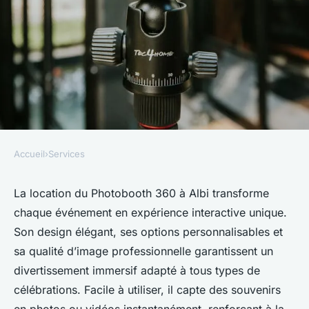
Accueil
›
Services
SERVICES
Location photobooth 360 à
La location du Photobooth 360 à Albi transforme
chaque événement en expérience interactive unique.
albi : immersion et fun
Son design élégant, ses options personnalisables et
garantis
sa qualité d’image professionnelle garantissent un
divertissement immersif adapté à tous types de
Lily
•
17 juin 2025
•
4 min de lecture
célébrations. Facile à utiliser, il capte des souvenirs