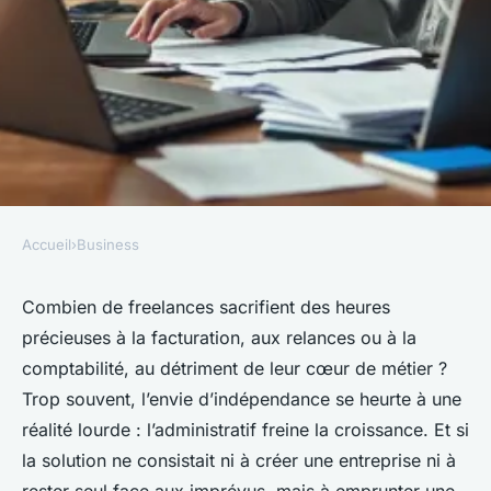
Accueil
›
Business
BUSINESS
Les étapes incontournables du
Combien de freelances sacrifient des heures
précieuses à la facturation, aux relances ou à la
portage salarial pour les
comptabilité, au détriment de leur cœur de métier ?
freelances
Trop souvent, l’envie d’indépendance se heurte à une
réalité lourde : l’administratif freine la croissance. Et si
Meissa
•
09/07/2026 13:34
•
10 min de lecture
la solution ne consistait ni à créer une entreprise ni à