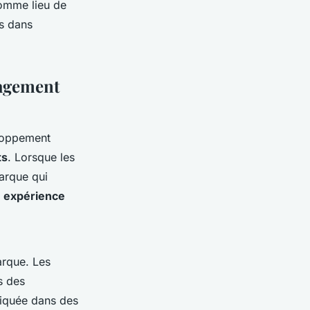
comme lieu de
ts dans
gagement
eloppement
ts
. Lorsque les
arque qui
e
expérience
arque. Les
s des
liquée dans des