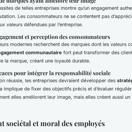
 de marques ayant amélioré leur image
ussites de telles entreprises montre qu’un engagement authe
putation. Les consommateurs ne se contentent pas d’apprécie
 aux valeurs défendues par l’entreprise.
ngagement et perception des consommateurs
urs modernes recherchent des marques dont les valeurs c
ngagement communautaire
fort peut transformer des clien
 la marque, créant une loyauté durable.
icaces pour intégrer la responsabilité sociale
on réussie, les entreprises devraient développer des
straté
 implique de fixer des objectifs précis et d’évaluer réguliè
ment elles améliorent leur image, mais elles créent aussi un
 sociétal et moral des employés