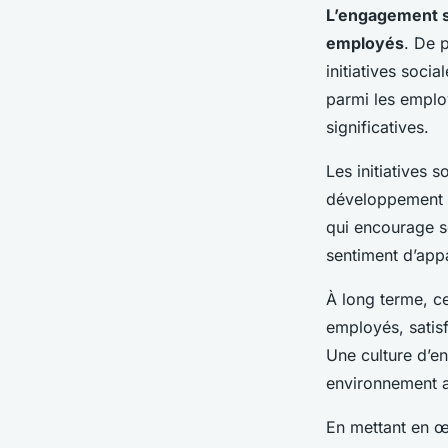
L’engagement s
employés
. De p
initiatives socia
parmi les employ
significatives.
Les initiatives 
développement d
qui encourage s
sentiment d’app
À long terme, c
employés, satisf
Une culture d’en
environnement at
En mettant en œu