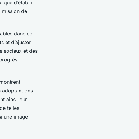
lique d’établir
a mission de
sables dans ce
s et d’ajuster
s sociaux et des
 progrès
 montrent
n adoptant des
t ainsi leur
de telles
si une image