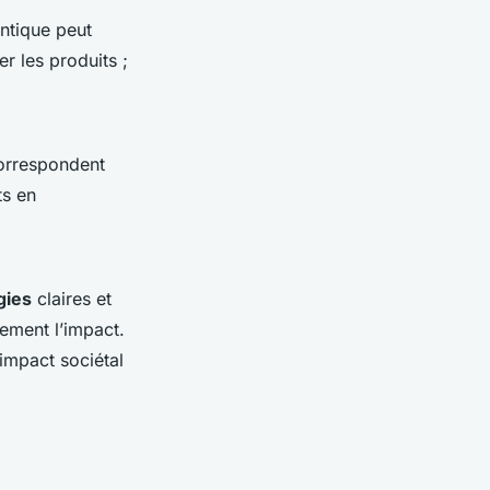
ntique peut
r les produits ;
orrespondent
ts en
gies
claires et
rement l’impact.
 impact sociétal