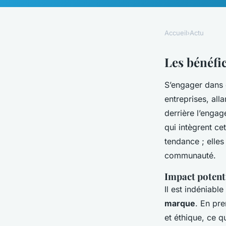
Accueil
›
Actu
Les bénéfi
S’engager dans
entreprises, all
derrière l’engag
qui intègrent c
tendance ; elles
communauté.
Impact potenti
Il est indéniabl
marque
. En pre
et éthique, ce 