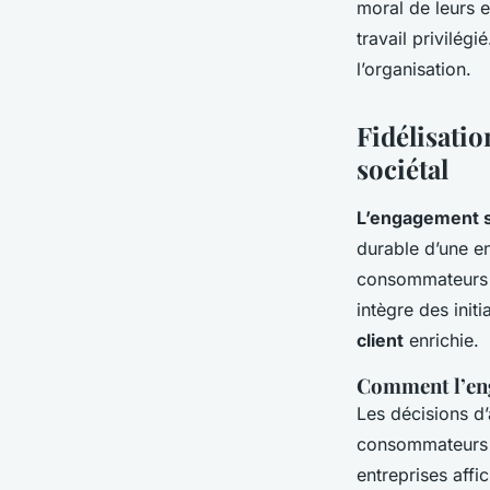
moral de leurs 
travail privilégi
l’organisation.
Fidélisati
sociétal
L’engagement s
durable d’une e
consommateurs r
intègre des init
client
enrichie.
Comment l’eng
Les décisions d
consommateurs m
entreprises aff