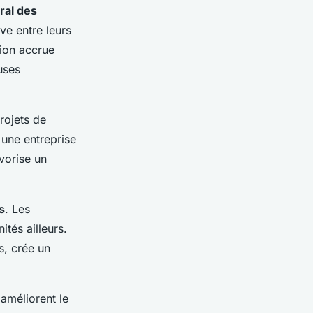
ral des
ive entre leurs
ction accrue
uses
rojets de
une entreprise
vorise un
s
. Les
tés ailleurs.
s, crée un
améliorent le