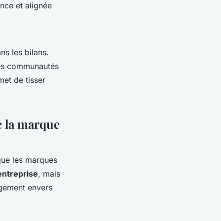
ce et alignée
ns les bilans.
 des communautés
met de tisser
e la marque
que les marques
entreprise
, mais
agement envers