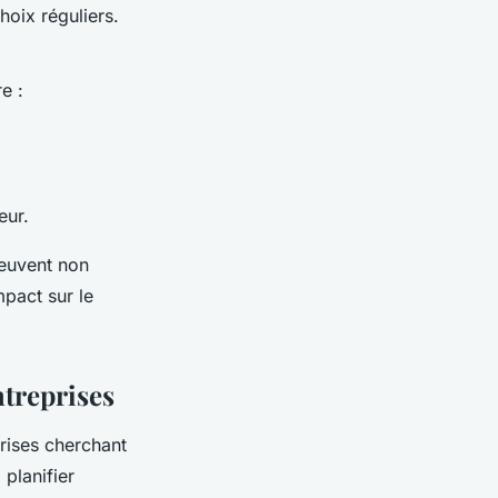
hoix réguliers.
e :
eur.
peuvent non
mpact sur le
ntreprises
prises cherchant
 planifier