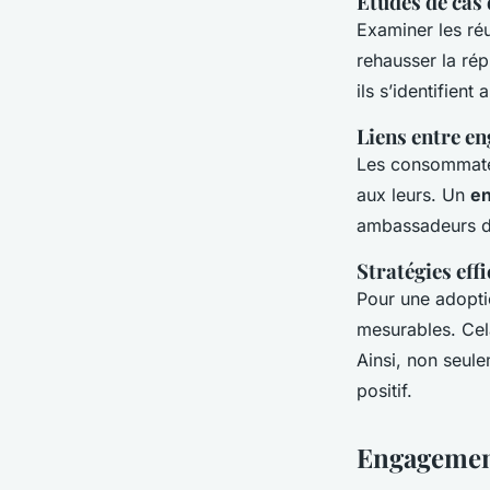
Études de cas
Examiner les ré
rehausser la ré
ils s’identifient
Liens entre e
Les consommate
aux leurs. Un
e
ambassadeurs de
Stratégies eff
Pour une adopti
mesurables. Cela
Ainsi, non seule
positif.
Engagement