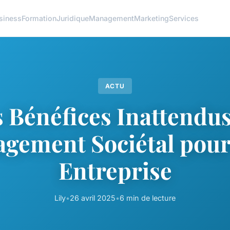
siness
Formation
Juridique
Management
Marketing
Services
ACTU
 Bénéfices Inattendus
agement Sociétal pour
Entreprise
Lily
•
26 avril 2025
•
6 min de lecture