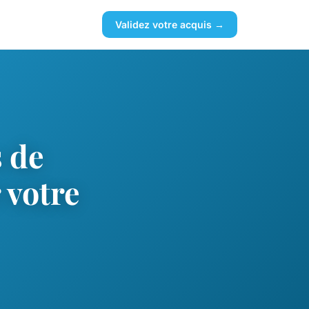
Validez votre acquis →
 de
 votre