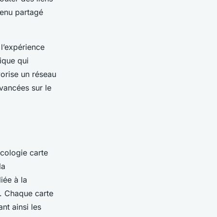
tenu partagé
 l’expérience
rique qui
avorise un réseau
avancées sur le
cologie carte
la
iée à la
s. Chaque carte
nt ainsi les