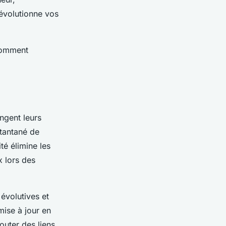
révolutionne vos
 comment
ngent leurs
stantané de
é élimine les
x lors des
évolutives et
mise à jour en
outer des liens