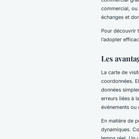
commercial, ou i
échanges et do
Pour découvrir t
l’adopter effica
Les avantag
La carte de visi
coordonnées. Ell
données simplem
erreurs liées à 
événements ou d
En matière de pe
dynamiques. Cont
temps réel. Un u