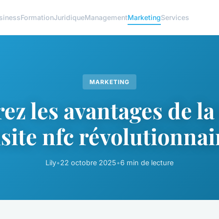
siness
Formation
Juridique
Management
Marketing
Services
MARKETING
z les avantages de la
isite nfc révolutionnai
Lily
•
22 octobre 2025
•
6 min de lecture