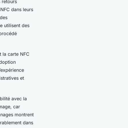
 retours
e NFC dans leurs
 des
 utilisent des
 procédé
t la carte NFC
adoption
’expérience
stratives et
bilité avec la
image, car
ignages montrent
durablement dans