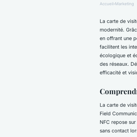
Accueil
›
Marketing
La carte de visi
modernité. Grâce
en offrant une 
facilitent les i
écologique et é
des réseaux. Déc
efficacité et vis
Comprendre
La carte de visi
Field Communica
NFC repose sur 
sans contact lo