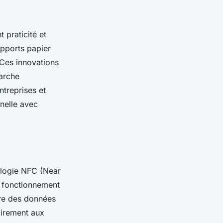
 praticité et
upports papier
 Ces innovations
marche
treprises et
nnelle avec
nologie NFC (Near
 fonctionnement
tre des données
airement aux