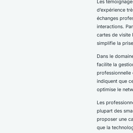
Les témoignages
d’expérience trè
échanges profess
interactions. Pa
cartes de visit
simplifie la pris
Dans le domaine
facilite la gest
professionnelle
indiquent que ce
optimise le net
Les professionnel
plupart des smar
proposer une ca
que la technolog