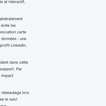
 et interactif,
 généralement
évite les
innovation carte
s données : une
profil LinkedIn,
ident dans cette
 support. Par
n impact
e réseautage lors
e le suivi
eur,