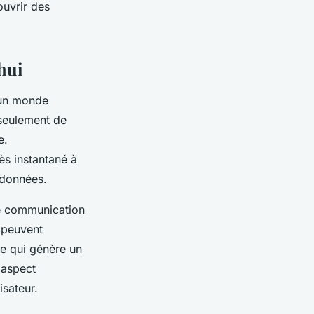
ouvrir des
hui
’un monde
 seulement de
e.
ès instantané à
ordonnées.
re communication
 peuvent
ce qui génère un
 aspect
isateur.