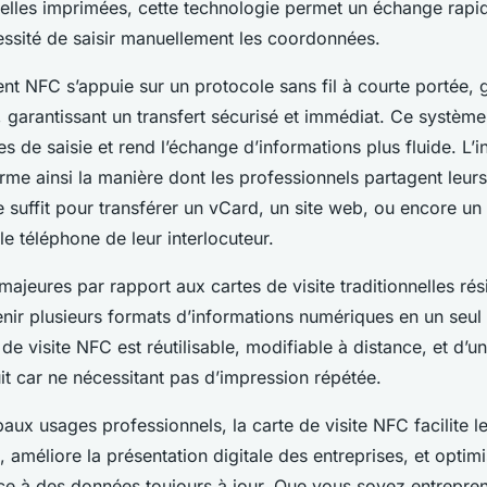
nelles imprimées, cette technologie permet un échange rapide
essité de saisir manuellement les coordonnées.
nt NFC s’appuie sur un protocole sans fil à courte portée,
garantissant un transfert sécurisé et immédiat. Ce système 
es de saisie et rend l’échange d’informations plus fluide. L’
orme ainsi la manière dont les professionnels partagent leur
suffit pour transférer un vCard, un site web, ou encore un 
le téléphone de leur interlocuteur.
majeures par rapport aux cartes de visite traditionnelles rés
nir plusieurs formats d’informations numériques en un seul
e de visite NFC est réutilisable, modifiable à distance, et d’u
it car ne nécessitant pas d’impression répétée.
paux usages professionnels, la carte de visite NFC facilite l
améliore la présentation digitale des entreprises, et optimis
e à des données toujours à jour. Que vous soyez entrepren